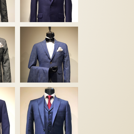
カノニコ
￥82,280
ドーメル
￥142,780