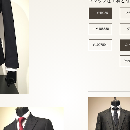
ラシックな１着とな
～￥49280
ブ
～￥108680
グ
￥109780～
ネ
その
オリジナルクロ
￥65,780