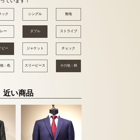
っています！
ラック
シングル
無地
レー
ダブル
ストライプ
イビー
ジャケット
チェック
他：色
スリーピース
その他：柄
近い商品
ス
カノニコ
￥82,280