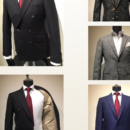
ドーメル
￥142,780
カノニコ
￥82,280